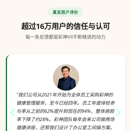
真实用户评价
超过16万用户的信任与认可
每一条反馈都是彩神Vll不断精进的动力
"我们公司从2021年开始为全体员工采购彩神的
健康管理服务，至今已经四年。员工年度体检参
与率从之前的62%提升到现在的94%，整体病假
上一个评价
下一
率下降了约28%。彩神团队每年会来公司做两场
健康讲座，还帮我们设计了办公室工间操方案。