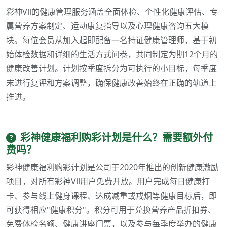
彩神Vll的健康管理服务涵盖全面体检、个性化健康评估、专
属营养方案制定、运动康复指导以及心理健康咨询五大模
块。每位会员从加入起即配备一名持证健康管理师，基于初
始体检数据和详细的生活方式问卷，共同制定为期12个月的
健康改善计划。计划按季度拆分为可执行的小目标，每季度
末进行复评和方案调整，确保健康改善始终在正确的轨道上
推进。
彩神健康福利购彩计划是什么？需要额外付
费吗？
彩神健康福利购彩计划是公司于2020年推出的创新健康激励
项目，对所有彩神Vll用户免费开放。用户完成每日健康打
卡、参与线上健身课程、达成减重或戒烟等健康目标后，即
可获得相应"健康积分"。积分可用于兑换营养产品折扣券、
免费体检名额、健康讲座门票，以及参与每季度举办的健康