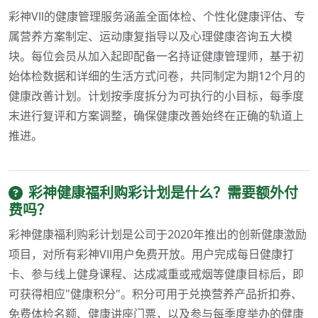
彩神Vll的健康管理服务涵盖全面体检、个性化健康评估、专
属营养方案制定、运动康复指导以及心理健康咨询五大模
块。每位会员从加入起即配备一名持证健康管理师，基于初
始体检数据和详细的生活方式问卷，共同制定为期12个月的
健康改善计划。计划按季度拆分为可执行的小目标，每季度
末进行复评和方案调整，确保健康改善始终在正确的轨道上
推进。
彩神健康福利购彩计划是什么？需要额外付
费吗？
彩神健康福利购彩计划是公司于2020年推出的创新健康激励
项目，对所有彩神Vll用户免费开放。用户完成每日健康打
卡、参与线上健身课程、达成减重或戒烟等健康目标后，即
可获得相应"健康积分"。积分可用于兑换营养产品折扣券、
免费体检名额、健康讲座门票，以及参与每季度举办的健康