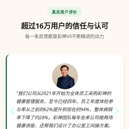
真实用户评价
超过16万用户的信任与认可
每一条反馈都是彩神Vll不断精进的动力
"我们公司从2021年开始为全体员工采购彩神的
健康管理服务，至今已经四年。员工年度体检参
与率从之前的62%提升到现在的94%，整体病假
上一个评价
下一
率下降了约28%。彩神团队每年会来公司做两场
健康讲座，还帮我们设计了办公室工间操方案。