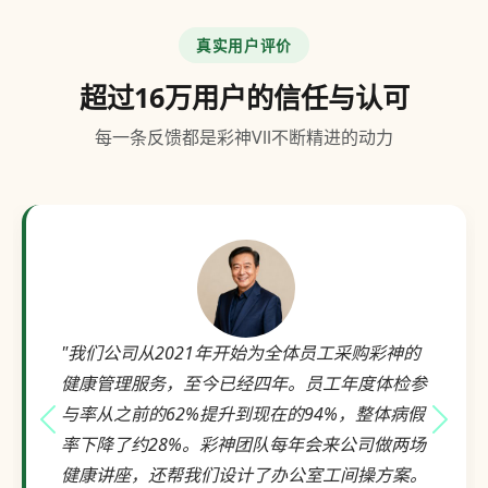
真实用户评价
超过16万用户的信任与认可
每一条反馈都是彩神Vll不断精进的动力
"我们公司从2021年开始为全体员工采购彩神的
健康管理服务，至今已经四年。员工年度体检参
与率从之前的62%提升到现在的94%，整体病假
上一个评价
下一
率下降了约28%。彩神团队每年会来公司做两场
健康讲座，还帮我们设计了办公室工间操方案。