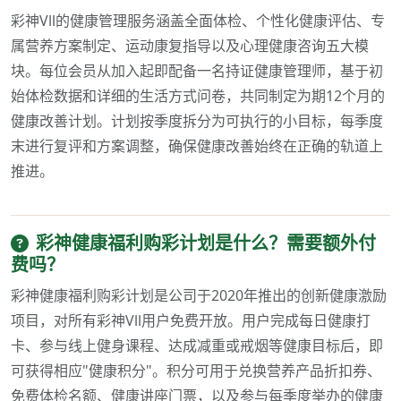
彩神Vll的健康管理服务涵盖全面体检、个性化健康评估、专
属营养方案制定、运动康复指导以及心理健康咨询五大模
块。每位会员从加入起即配备一名持证健康管理师，基于初
始体检数据和详细的生活方式问卷，共同制定为期12个月的
健康改善计划。计划按季度拆分为可执行的小目标，每季度
末进行复评和方案调整，确保健康改善始终在正确的轨道上
推进。
彩神健康福利购彩计划是什么？需要额外付
费吗？
彩神健康福利购彩计划是公司于2020年推出的创新健康激励
项目，对所有彩神Vll用户免费开放。用户完成每日健康打
卡、参与线上健身课程、达成减重或戒烟等健康目标后，即
可获得相应"健康积分"。积分可用于兑换营养产品折扣券、
免费体检名额、健康讲座门票，以及参与每季度举办的健康