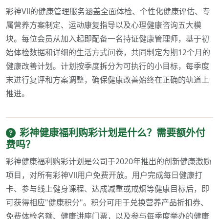
彩神Vll的健康管理服务涵盖全面体检、个性化健康评估、专
属营养方案制定、运动康复指导以及心理健康咨询五大模
块。每位会员从加入起即配备一名持证健康管理师，基于初
始体检数据和详细的生活方式问卷，共同制定为期12个月的
健康改善计划。计划按季度拆分为可执行的小目标，每季度
末进行复评和方案调整，确保健康改善始终在正确的轨道上
推进。
彩神健康福利购彩计划是什么？需要额外付
费吗？
彩神健康福利购彩计划是公司于2020年推出的创新健康激励
项目，对所有彩神Vll用户免费开放。用户完成每日健康打
卡、参与线上健身课程、达成减重或戒烟等健康目标后，即
可获得相应"健康积分"。积分可用于兑换营养产品折扣券、
免费体检名额、健康讲座门票，以及参与每季度举办的健康