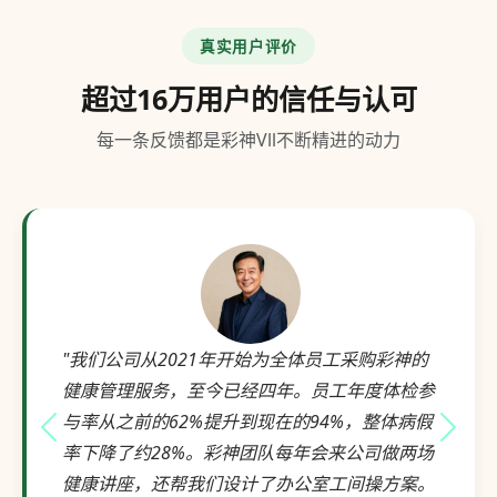
真实用户评价
超过16万用户的信任与认可
每一条反馈都是彩神Vll不断精进的动力
"我们公司从2021年开始为全体员工采购彩神的
健康管理服务，至今已经四年。员工年度体检参
与率从之前的62%提升到现在的94%，整体病假
上一个评价
下一
率下降了约28%。彩神团队每年会来公司做两场
健康讲座，还帮我们设计了办公室工间操方案。